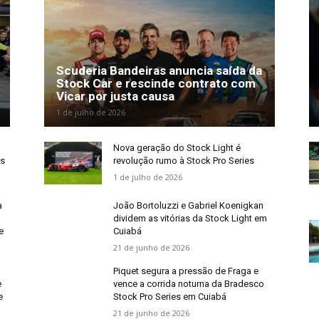
Scuderia Bandeiras anuncia saída da
Stock Car e rescinde contrato com
Vicar por justa causa
1 de julho de 2026
m
Nova geração do Stock Light é
os
revolução rumo à Stock Pro Series
1 de julho de 2026
a
João Bortoluzzi e Gabriel Koenigkan
dividem as vitórias da Stock Light em
e
Cuiabá
21 de junho de 2026
Piquet segura a pressão de Fraga e
e
vence a corrida noturna da Bradesco
e
Stock Pro Series em Cuiabá
21 de junho de 2026