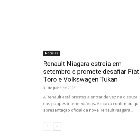
Notícias
Renault Niagara estreia em
setembro e promete desafiar Fiat
Toro e Volkswagen Tukan
31 de julho de 2026
A Renault está prestes a entrar de vez na disputa
das picapes intermediárias. A marca confirmou qu
apresentação oficial da nova Renault Niagara...