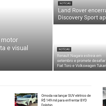
NOTÍCIAS
Land Rover encerr
Discovery Sport a
á motor
ta e visual
NOTÍCIAS
Renault Niagara estreia em
setembro e promete desafiar
Fiat Toro e Volkswagen Tuka
Omoda vai lançar SUV elétrico de
R$ 149 mil para enfrentar BYD
Dolphin