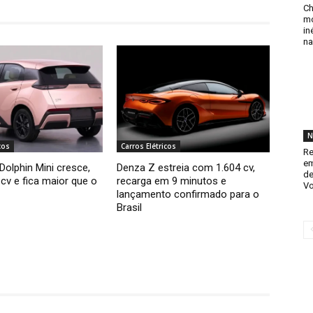
Ch
mo
in
na
N
cos
Carros Elétricos
Re
em
olphin Mini cresce,
Denza Z estreia com 1.604 cv,
de
cv e fica maior que o
recarga em 9 minutos e
Vo
lançamento confirmado para o
Brasil