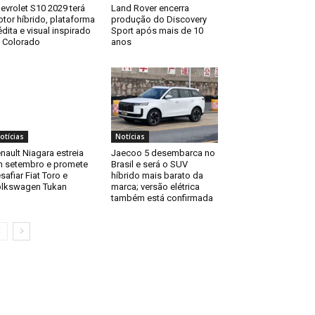
evrolet S10 2029 terá
Land Rover encerra
tor híbrido, plataforma
produção do Discovery
édita e visual inspirado
Sport após mais de 10
 Colorado
anos
otícias
Notícias
nault Niagara estreia
Jaecoo 5 desembarca no
 setembro e promete
Brasil e será o SUV
safiar Fiat Toro e
híbrido mais barato da
lkswagen Tukan
marca; versão elétrica
também está confirmada