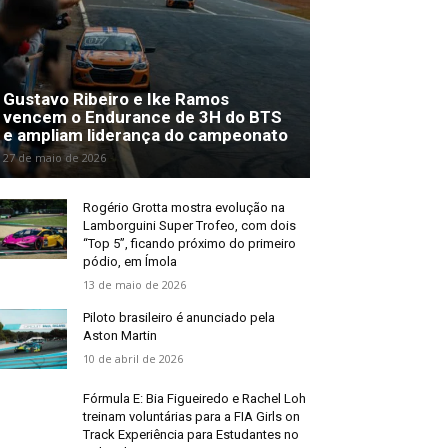
Gustavo Ribeiro e Ike Ramos
vencem o Endurance de 3H do BTS
e ampliam liderança do campeonato
27 de maio de 2026
Rogério Grotta mostra evolução na
Lamborguini Super Trofeo, com dois
“Top 5”, ficando próximo do primeiro
pódio, em Ímola
13 de maio de 2026
Piloto brasileiro é anunciado pela
Aston Martin
10 de abril de 2026
Fórmula E: Bia Figueiredo e Rachel Loh
treinam voluntárias para a FIA Girls on
Track Experiência para Estudantes no