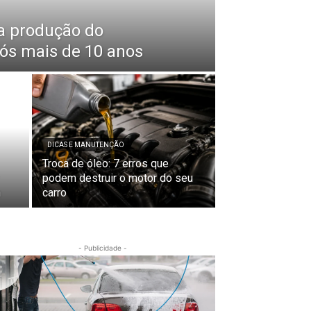
a produção do
pós mais de 10 anos
DICAS E MANUTENÇÃO
Troca de óleo: 7 erros que
podem destruir o motor do seu
n
carro
- Publicidade -