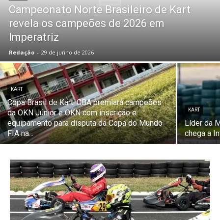
Campeonato Norte Brasileiro de Kart
revela os campeões de 2026 em
Imperatriz
Redação
-
29 de junho de 2026
KART
Copa Brasil de Kart: CBA premiará campeões
KART
da OKN Júnior e OKN com inscrição e
equipamento para disputa da Copa do Mundo
Líder da M
FIA na...
chega a In