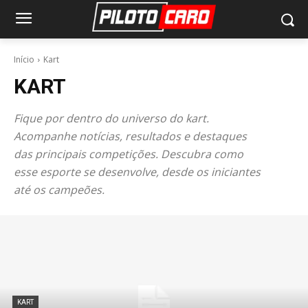
Início
Kart
KART
Fique por dentro do universo do kart.
Acompanhe notícias, resultados e destaques
das principais competições. Descubra como
esse esporte se desenvolve, desde os iniciantes
até os campeões.
KART