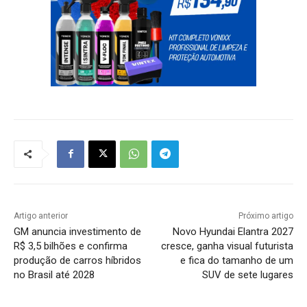
Artigo anterior
Próximo artigo
GM anuncia investimento de
Novo Hyundai Elantra 2027
R$ 3,5 bilhões e confirma
cresce, ganha visual futurista
produção de carros híbridos
e fica do tamanho de um
no Brasil até 2028
SUV de sete lugares