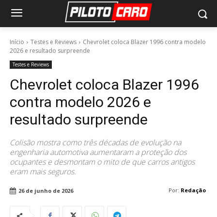
Início
Testes e Reviews
Chevrolet coloca Blazer 1996 contra modelo
2026 e resultado surpreende
Testes e Reviews
Chevrolet coloca Blazer 1996
contra modelo 2026 e
resultado surpreende
Colisão mostra como três décadas de evolução na
engenharia automotiva aumentaram a proteção dos
ocupantes e desmontam o mito de que carros antigos
eram mais seguros.
Por:
Redação
26 de junho de 2026