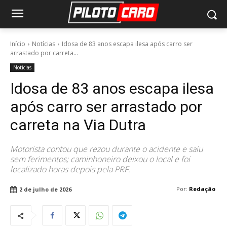
Início
Notícias
Idosa de 83 anos escapa ilesa após carro ser
arrastado por carreta...
Notícias
Idosa de 83 anos escapa ilesa
após carro ser arrastado por
carreta na Via Dutra
Motorista contou que rezou durante o acidente e saiu
sem ferimentos; caminhoneiro deixou o local e foi
localizado horas depois pela PRF.
Por:
Redação
2 de julho de 2026