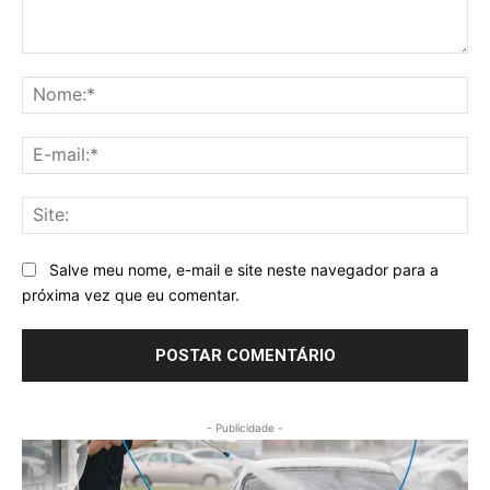
Comentário:
No
E-
mai
Sit
Salve meu nome, e-mail e site neste navegador para a
próxima vez que eu comentar.
- Publicidade -