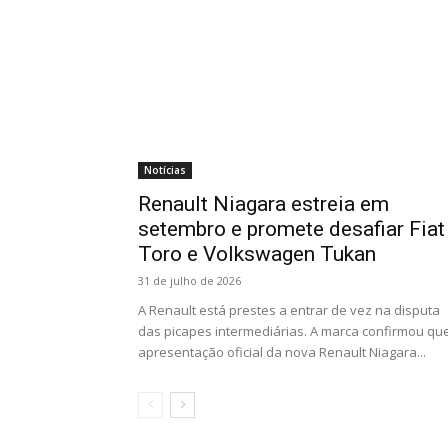
Notícias
Renault Niagara estreia em
setembro e promete desafiar Fiat
Toro e Volkswagen Tukan
31 de julho de 2026
A Renault está prestes a entrar de vez na disputa
das picapes intermediárias. A marca confirmou qu
apresentação oficial da nova Renault Niagara...