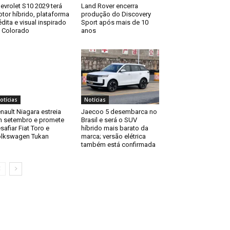
evrolet S10 2029 terá
Land Rover encerra
tor híbrido, plataforma
produção do Discovery
édita e visual inspirado
Sport após mais de 10
 Colorado
anos
otícias
Notícias
nault Niagara estreia
Jaecoo 5 desembarca no
 setembro e promete
Brasil e será o SUV
safiar Fiat Toro e
híbrido mais barato da
lkswagen Tukan
marca; versão elétrica
também está confirmada