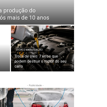
a produção do
pós mais de 10 anos
DICAS E MANUTENÇÃO
Troca de óleo: 7 erros que
podem destruir o motor do seu
n
carro
- Publicidade -