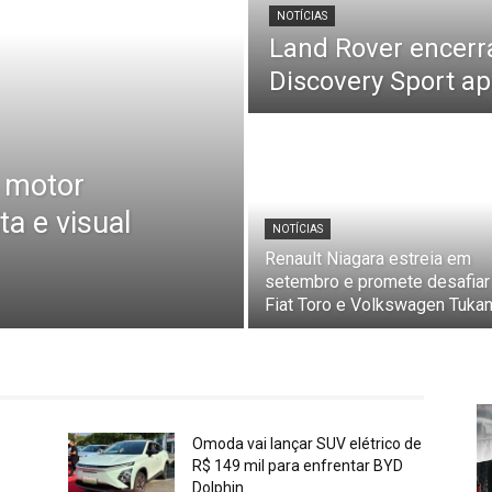
NOTÍCIAS
Land Rover encerr
Discovery Sport a
á motor
ta e visual
NOTÍCIAS
Renault Niagara estreia em
setembro e promete desafiar
Fiat Toro e Volkswagen Tuka
Omoda vai lançar SUV elétrico de
R$ 149 mil para enfrentar BYD
Dolphin