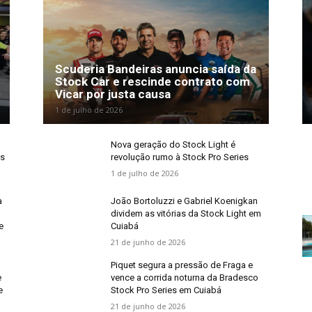
Scuderia Bandeiras anuncia saída da
Stock Car e rescinde contrato com
Vicar por justa causa
1 de julho de 2026
m
Nova geração do Stock Light é
os
revolução rumo à Stock Pro Series
1 de julho de 2026
a
João Bortoluzzi e Gabriel Koenigkan
dividem as vitórias da Stock Light em
e
Cuiabá
21 de junho de 2026
Piquet segura a pressão de Fraga e
e
vence a corrida noturna da Bradesco
e
Stock Pro Series em Cuiabá
21 de junho de 2026