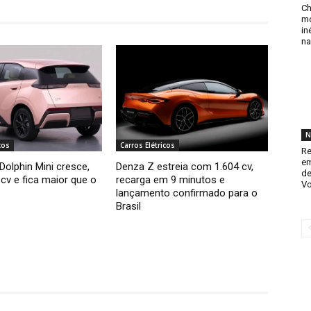
Ch
mo
in
na
N
cos
Carros Elétricos
Re
em
olphin Mini cresce,
Denza Z estreia com 1.604 cv,
de
cv e fica maior que o
recarga em 9 minutos e
Vo
lançamento confirmado para o
Brasil