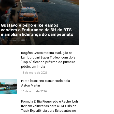
Gustavo Ribeiro e Ike Ramos
vencem o Endurance de 3H do BTS
e ampliam liderança do campeonato
27 de maio de 2026
Rogério Grotta mostra evolução na
Lamborguini Super Trofeo, com dois
“Top 5”, ficando próximo do primeiro
pódio, em Ímola
13 de maio de 2026
Piloto brasileiro é anunciado pela
Aston Martin
10 de abril de 2026
Fórmula E: Bia Figueiredo e Rachel Loh
treinam voluntárias para a FIA Girls on
Track Experiência para Estudantes no