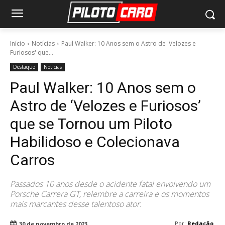
Início
Notícias
Paul Walker: 10 Anos sem o Astro de 'Velozes e
Furiosos' que...
Destaque
Notícias
Paul Walker: 10 Anos sem o
Astro de ‘Velozes e Furiosos’
que se Tornou um Piloto
Habilidoso e Colecionava
Carros
Passados 10 anos desde o acidente fatal envolvendo um
Porsche Carrera GT, relembre a carreira e os momentos
mais marcantes desse talentoso ator.
Por:
Redação
30 de novembro de 2023