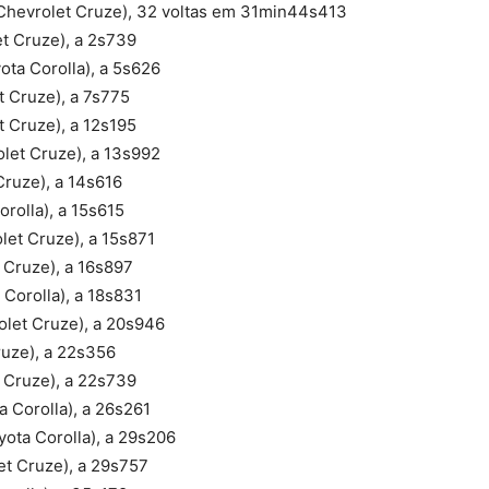
/Chevrolet Cruze), 32 voltas em 31min44s413
et Cruze), a 2s739
ota Corolla), a 5s626
t Cruze), a 7s775
t Cruze), a 12s195
let Cruze), a 13s992
Cruze), a 14s616
orolla), a 15s615
let Cruze), a 15s871
 Cruze), a 16s897
 Corolla), a 18s831
olet Cruze), a 20s946
ruze), a 22s356
t Cruze), a 22s739
 Corolla), a 26s261
yota Corolla), a 29s206
et Cruze), a 29s757