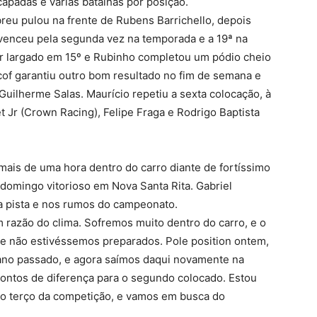
apadas e várias batalhas por posição.
breu pulou na frente de Rubens Barrichello, depois
 venceu pela segunda vez na temporada e a 19ª na
er largado em 15º e Rubinho completou um pódio cheio
cof garantiu outro bom resultado no fim de semana e
Guilherme Salas. Maurício repetiu a sexta colocação, à
 Jr (Crown Racing), Felipe Fraga e Rodrigo Baptista
ais de uma hora dentro do carro diante de fortíssimo
domingo vitorioso em Nova Santa Rita. Gabriel
a pista e nos rumos do campeonato.
razão do clima. Sofremos muito dentro do carro, e o
e não estivéssemos preparados. Pole position ontem,
 ano passado, e agora saímos daqui novamente na
ontos de diferença para o segundo colocado. Estou
mo terço da competição, e vamos em busca do