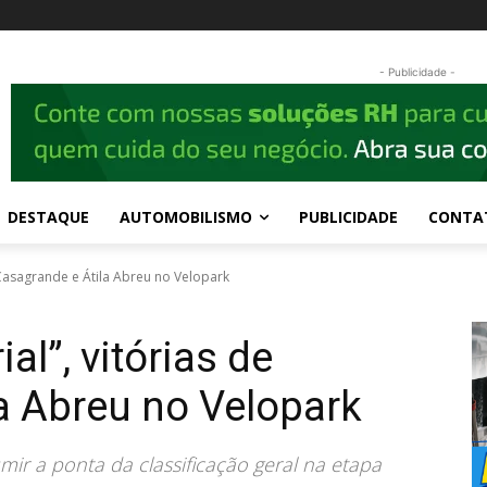
- Publicidade -
DESTAQUE
AUTOMOBILISMO
PUBLICIDADE
CONTA
 Casagrande e Átila Abreu no Velopark
al”, vitórias de
a Abreu no Velopark
r a ponta da classificação geral na etapa