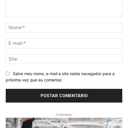
Comentário:
No
E-
mai
Sit
Salve meu nome, e-mail e site neste navegador para a
próxima vez que eu comentar.
- Publicidade -