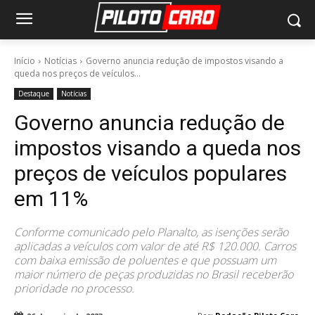
Início
Notícias
Governo anuncia redução de impostos visando a
queda nos preços de veículos...
Destaque
Notícias
Governo anuncia redução de
impostos visando a queda nos
preços de veículos populares
em 11%
Conforme comunicado pelo Planalto, as isenções serão
aplicadas a veículos com valor de até R$ 120.000. Carros
com baixa emissão de poluentes e que possuam um
maior número de peças produzidas no Brasil receberão
prioridade no processo.