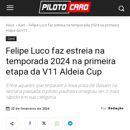
Início
Kart
Felipe Luco faz estreia na temporada 2024 na primeira
etapa da V11...
Geral
Felipe Luco faz estreia na
temporada 2024 na primeira
etapa da V11 Aldeia Cup
Entre aqueles que testaram a nova pista de Barueri na
semana passada, o piloto paulista conseguiu ser o mais
rápido em sua categoria.
Por:
Redação
22 de fevereiro de 2024