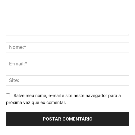
Comentário:
No
E-
mai
Sit
Salve meu nome, e-mail e site neste navegador para a
próxima vez que eu comentar.