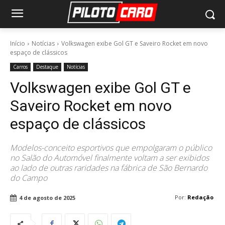
Início
Notícias
Volkswagen exibe Gol GT e Saveiro Rocket em novo
espaço de clássicos
Carros
Destaque
Notícias
Volkswagen exibe Gol GT e
Saveiro Rocket em novo
espaço de clássicos
Modelos-conceito esportivos que empolgaram o público
no Salão do Automóvel finalmente voltam a ser exibidos
ao lado de outras raridades na fábrica de São Bernardo
do Campo
Por:
Redação
4 de agosto de 2025