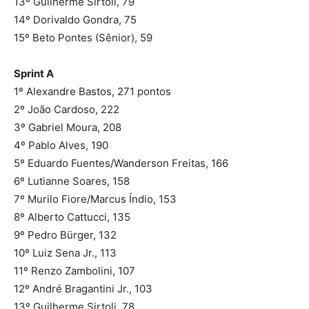
13º Guilherme Sirtoli, 79
14º Dorivaldo Gondra, 75
15º Beto Pontes (Sênior), 59
Sprint A
1º Alexandre Bastos, 271 pontos
2º João Cardoso, 222
3º Gabriel Moura, 208
4º Pablo Alves, 190
5º Eduardo Fuentes/Wanderson Freitas, 166
6º Lutianne Soares, 158
7º Murilo Fiore/Marcus Índio, 153
8º Alberto Cattucci, 135
9º Pedro Bürger, 132
10º Luiz Sena Jr., 113
11º Renzo Zambolini, 107
12º André Bragantini Jr., 103
13º Guilherme Sirtoli, 78