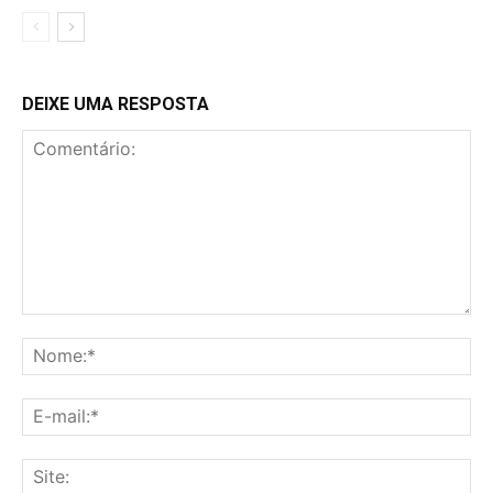
DEIXE UMA RESPOSTA
Comentário:
No
E-
mai
Sit