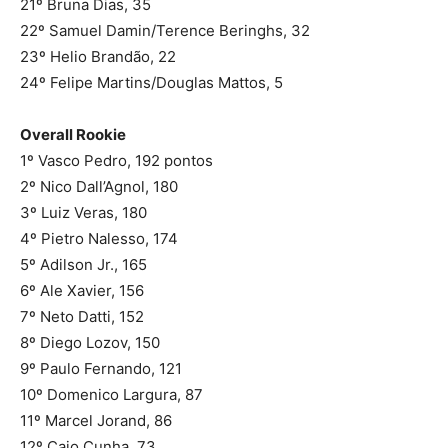
21º Bruna Dias, 35
22º Samuel Damin/Terence Beringhs, 32
23º Helio Brandão, 22
24º Felipe Martins/Douglas Mattos, 5
Overall Rookie
1º Vasco Pedro, 192 pontos
2º Nico Dall’Agnol, 180
3º Luiz Veras, 180
4º Pietro Nalesso, 174
5º Adilson Jr., 165
6º Ale Xavier, 156
7º Neto Datti, 152
8º Diego Lozov, 150
9º Paulo Fernando, 121
10º Domenico Largura, 87
11º Marcel Jorand, 86
12º Caio Cunha, 73