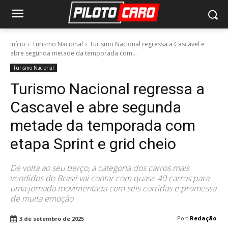
Início
Turismo Nacional
Turismo Nacional regressa a Cascavel e
abre segunda metade da temporada com...
Turismo Nacional
Turismo Nacional regressa a
Cascavel e abre segunda
metade da temporada com
etapa Sprint e grid cheio
De volta ao seu berço, a categoria dos carros mais
vendidos do Brasil vai contar com quase 40 carros para
uma jornada movimentada com seis corridas e promessa
de muita emoção
Por:
Redação
3 de setembro de 2025