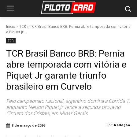
Início
TCR
TCR Brasil Banco BRB: Pernía abre temporada com vitória
e Piquet Jr...
TCR
TCR Brasil Banco BRB: Pernía
abre temporada com vitória e
Piquet Jr garante triunfo
brasileiro em Curvelo
Pelo campeonato nacional, argentino domina a Corrida 1,
enquanto Nelson Piquet Jr vence a segunda prova no
Circuito dos Cristais, em Minas Gerais
Por:
Redação
8 de março de 2026