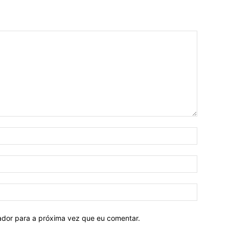
Nome:*
E-
mail:*
Site:
ador para a próxima vez que eu comentar.