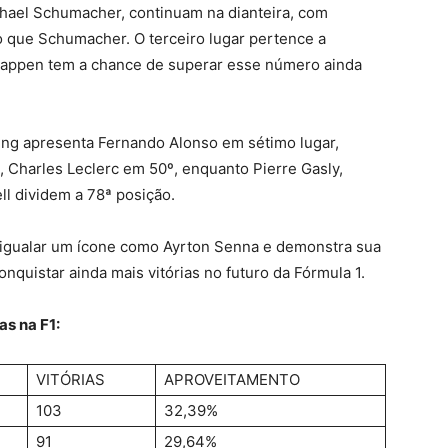
chael Schumacher, continuam na dianteira, com
o que Schumacher. O terceiro lugar pertence a
rstappen tem a chance de superar esse número ainda
nking apresenta Fernando Alonso em sétimo lugar,
, Charles Leclerc em 50º, enquanto Pierre Gasly,
l dividem a 78ª posição.
 igualar um ícone como Ayrton Senna e demonstra sua
nquistar ainda mais vitórias no futuro da Fórmula 1.
as na F1:
VITÓRIAS
APROVEITAMENTO
103
32,39%
91
29,64%