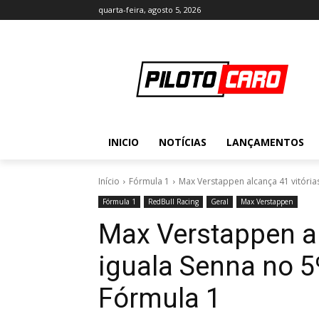
quarta-feira, agosto 5, 2026
INICIO
NOTÍCIAS
LANÇAMENTOS
Início
Fórmula 1
Max Verstappen alcança 41 vitórias 
Fórmula 1
RedBull Racing
Geral
Max Verstappen
Max Verstappen al
iguala Senna no 5º
Fórmula 1