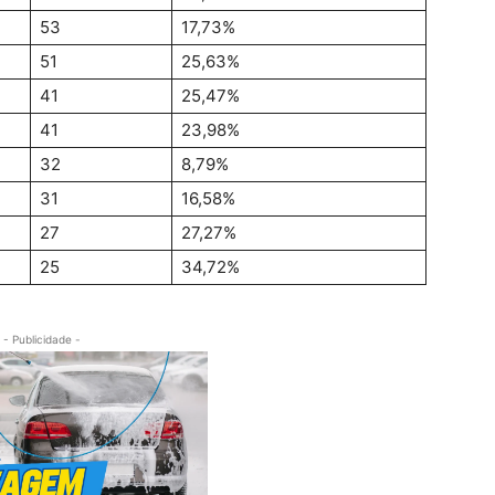
53
17,73%
51
25,63%
41
25,47%
41
23,98%
32
8,79%
31
16,58%
27
27,27%
25
34,72%
- Publicidade -