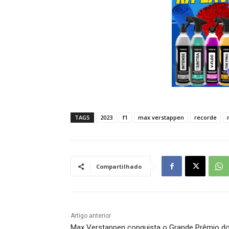
TAGS
2023
f1
max verstappen
recorde
Compartilhado
Artigo anterior
Max Verstappen conquista o Grande Prêmio d