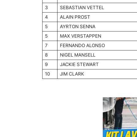
3
SEBASTIAN VETTEL
4
ALAIN PROST
5
AYRTON SENNA
5
MAX VERSTAPPEN
7
FERNANDO ALONSO
8
NIGEL MANSELL
9
JACKIE STEWART
10
JIM CLARK