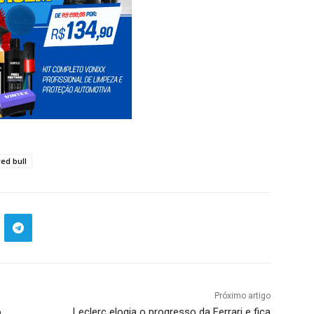
red bull
Próximo artigo
o
Leclerc elogia o progresso da Ferrari e fica