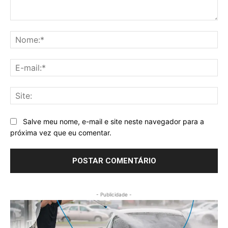
Comentário:
No
E-
mai
Sit
Salve meu nome, e-mail e site neste navegador para a
próxima vez que eu comentar.
- Publicidade -