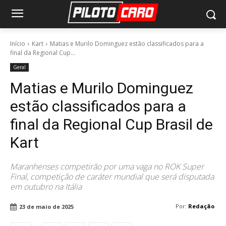
Início
Kart
Matias e Murilo Dominguez estão classificados para a
final da Regional Cup...
Geral
Matias e Murilo Dominguez
estão classificados para a
final da Regional Cup Brasil de
Kart
Maranhenses competirão por uma vaga no ROK Super
Final, competição de caráter mundial que será disputada
em outubro na Itália
Por:
Redação
23 de maio de 2025