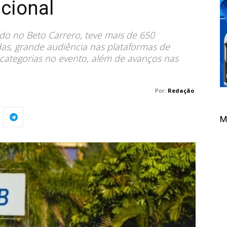
cional
do no Beto Carrero, teve mais de 650
das, grande audiência nas plataformas de
s categorias no evento, além de avanços nas
Por:
Redação
M