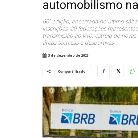
automobilismo na
60ª edição, encerrada no último sába
inscrições, 20 federações representa
transmissão ao vivo, estreia de nova
áreas técnicas e desportivas
3 de dezembro de 2025
Compartilhado