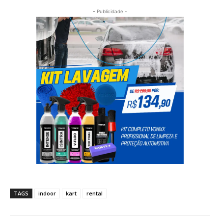
- Publicidade -
TAGS
indoor
kart
rental