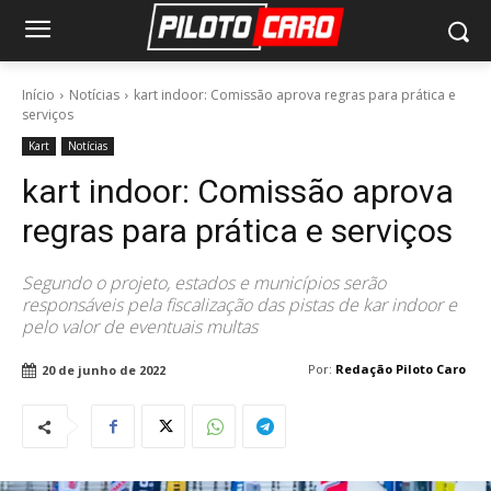
Início
Notícias
kart indoor: Comissão aprova regras para prática e
serviços
Kart
Notícias
kart indoor: Comissão aprova
regras para prática e serviços
Segundo o projeto, estados e municípios serão
responsáveis pela fiscalização das pistas de kar indoor e
pelo valor de eventuais multas
Por:
Redação Piloto Caro
20 de junho de 2022