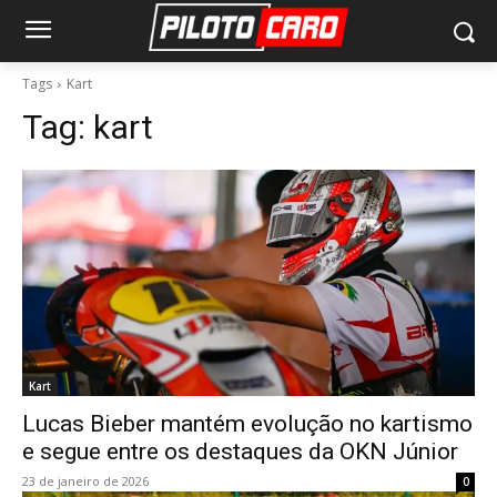
Tags
Kart
Tag:
kart
Kart
Lucas Bieber mantém evolução no kartismo
e segue entre os destaques da OKN Júnior
23 de janeiro de 2026
0