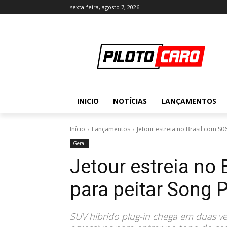
sexta-feira, agosto 7, 2026
INICIO
NOTÍCIAS
LANÇAMENTOS
Início
Lançamentos
Jetour estreia no Brasil com S06
Geral
Jetour estreia no
para peitar Song 
SUV híbrido plug-in chega em duas ve