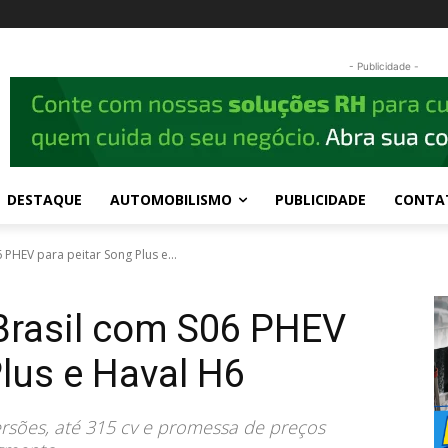
- Publicidade -
DESTAQUE
AUTOMOBILISMO
PUBLICIDADE
CONTA
 PHEV para peitar Song Plus e...
 Brasil com S06 PHEV
Plus e Haval H6
rsões, até 315 cv e promessa de preços