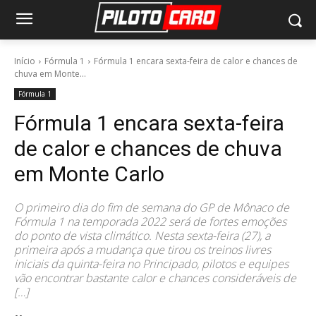
Início
Fórmula 1
Fórmula 1 encara sexta-feira de calor e chances de
chuva em Monte...
Fórmula 1
Fórmula 1 encara sexta-feira
de calor e chances de chuva
em Monte Carlo
O primeiro dia do fim de semana do GP de Mônaco de
Fórmula 1 na temporada 2022 será de fortes emoções
do ponto de vista climático. Nesta sexta-feira (27), a
primeira após a mudança que tirou os treinos livres
iniciais da quinta-feira no Principado, pilotos e equipes
vão encontrar bastante calor e chances consideráveis de
[…]