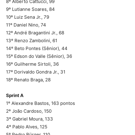
8º Alberto Cattucci, 99
9º Lutianne Soares, 84
10º Luiz Sena Jr., 79
11º Daniel Nino, 74
12º André Bragantini Jr., 68
13º Renzo Zambolini, 61
14º Beto Pontes (Sênior), 44
15º Edson do Valle (Sênior), 36
16º Guilherme Sirtoli, 36
17º Dorivaldo Gondra Jr., 31
18º Renato Braga, 28
Sprint A
1º Alexandre Bastos, 163 pontos
2º João Cardoso, 150
3º Gabriel Moura, 133
4º Pablo Alves, 125
5º Pedro Bürger, 110