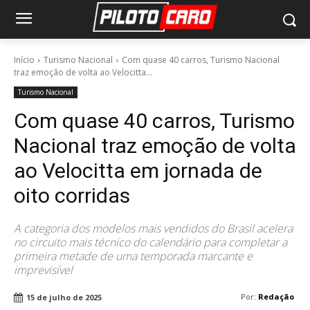
Início
Turismo Nacional
Com quase 40 carros, Turismo Nacional
traz emoção de volta ao Velocitta...
Turismo Nacional
Com quase 40 carros, Turismo
Nacional traz emoção de volta
ao Velocitta em jornada de
oito corridas
A categoria dos modelos mais vendidos do Brasil acelera
no circuito mais técnico do calendário para completar a
primeira metade de uma temporada marcante e
imprevisível
Por:
Redação
15 de julho de 2025