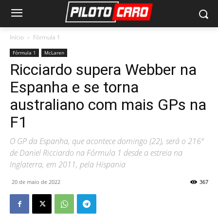
Início
Fórmula 1
Fórmula 1
McLaren
Ricciardo supera Webber na
Espanha e se torna
australiano com mais GPs na
F1
O GP da Espanha, que acontece domingo (22), será o 216º
de Daniel Ricciardo na Fórmula 1 desde a estreia na
Inglaterra, em 2011, pela Hispania
20 de maio de 2022
367